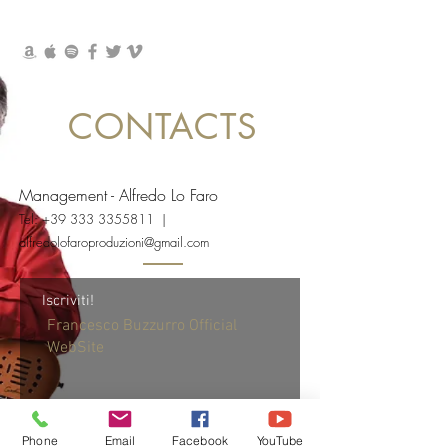
CONTACTS
Management - Alfredo Lo Faro
Tel:
+39 333 3355811
|
alfredolofaroproduzioni@gmail.com
Iscriviti!
Francesco Buzzurro Official
WebSite
Phone
Email
Facebook
YouTube